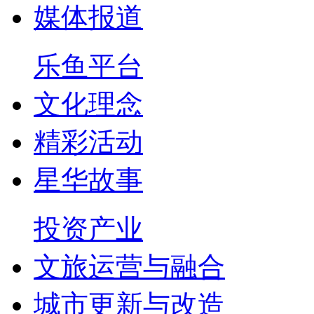
媒体报道
乐鱼平台
文化理念
精彩活动
星华故事
投资产业
文旅运营与融合
城市更新与改造