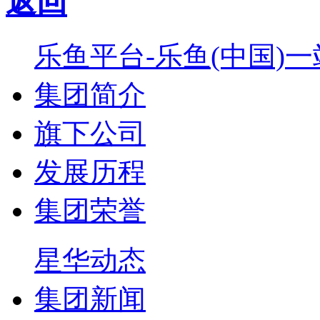
返回
乐鱼平台-乐鱼(中国)
集团简介
旗下公司
发展历程
集团荣誉
星华动态
集团新闻