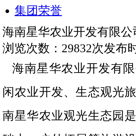
集团荣誉
海南星华农业开发有限公
浏览次数：29832次
发布时间
海南星华农业开发有限
闲农业开发、生态观光
南星华农业观光生态园