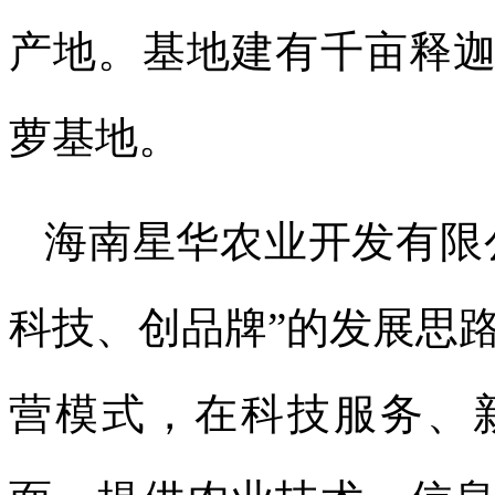
产地。基地建有千亩释
萝基地。
海南星华农业开发有限
科技、创品牌”的发展思路
营模式，在科技服务、