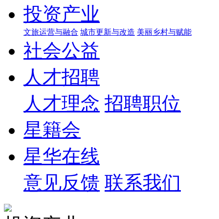
投资产业
文旅运营与融合
城市更新与改造
美丽乡村与赋能
社会公益
人才招聘
人才理念
招聘职位
星籍会
星华在线
意见反馈
联系我们