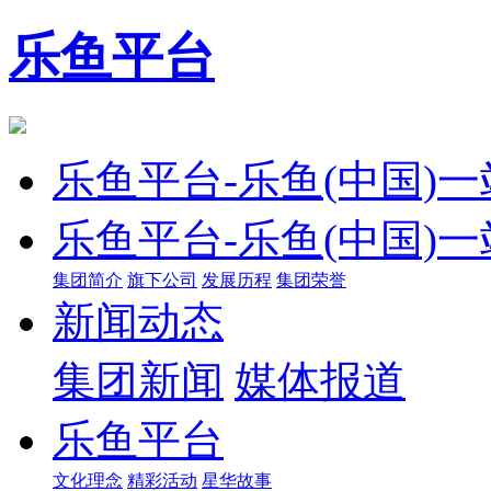
乐鱼平台
乐鱼平台-乐鱼(中国)
乐鱼平台-乐鱼(中国)
集团简介
旗下公司
发展历程
集团荣誉
新闻动态
集团新闻
媒体报道
乐鱼平台
文化理念
精彩活动
星华故事