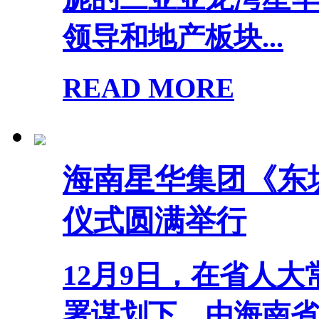
领导和地产板块...
READ MORE
海南星华集团《东
仪式圆满举行
12月9日，在省人
署谋划下，由海南省