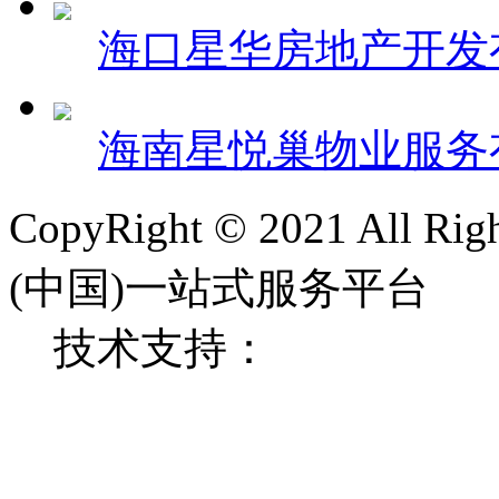
海口星华房地产开发
海南星悦巢物业服务
CopyRight © 2021 All 
(中国)一站式服务平台
技术支持：