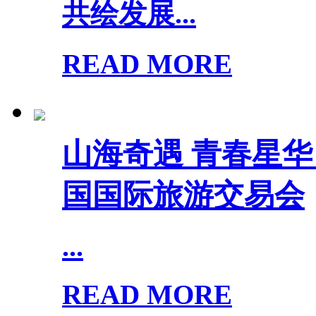
共绘发展...
READ MORE
山海奇遇 青春星华 |
国国际旅游交易会
...
READ MORE