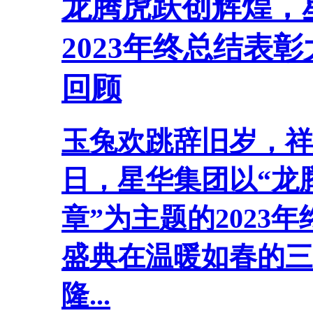
龙腾虎跃创辉煌，星
2023年终总结表彰
回顾
玉兔欢跳辞旧岁，祥龙
日，星华集团以“龙
章”为主题的2023
盛典在温暖如春的三
隆...