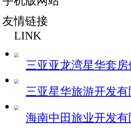
手机版网站
友情链接
LINK
三亚亚龙湾星华套房
三亚星华旅游开发有
海南中田旅业开发有