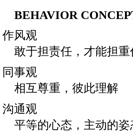
BEHAVIOR CONCEP
作风观
敢于担责任，才能担重
同事观
相互尊重，彼此理解
沟通观
平等的心态，主动的姿