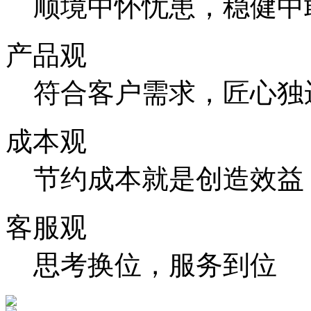
顺境中怀忧患，稳健中
产品观
符合客户需求，匠心独
成本观
节约成本就是创造效益
客服观
思考换位，服务到位