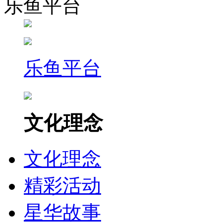
乐鱼平台
乐鱼平台
文化理念
文化理念
精彩活动
星华故事