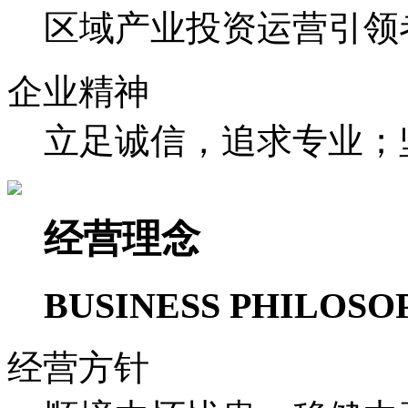
区域产业投资运营引领
企业精神
立足诚信，追求专业；
经营理念
BUSINESS PHILOSO
经营方针