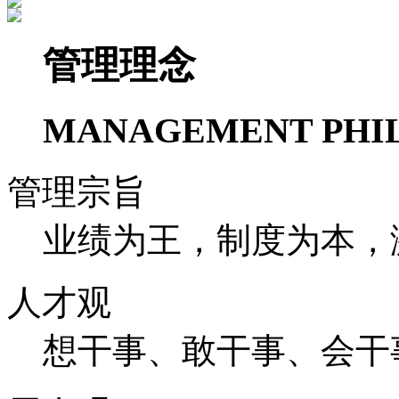
管理理念
MANAGEMENT PHI
管理宗旨
业绩为王，制度为本，
人才观
想干事、敢干事、会干