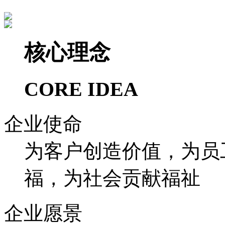
核心理念
CORE IDEA
企业使命
为客户创造价值，为员
福，为社会贡献福祉
企业愿景