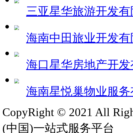
三亚星华旅游开发有
海南中田旅业开发有
海口星华房地产开发
海南星悦巢物业服务
CopyRight © 2021 All 
(中国)一站式服务平台