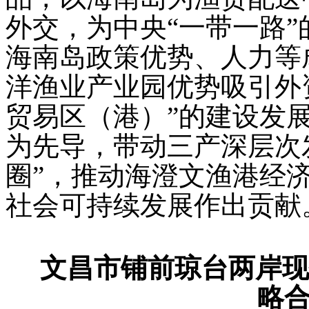
外交，为中央
“
一带一路
”
海南岛政策优势、人力等
洋渔业产业园优势吸引外
贸易区（港）
”
的建设发
为先导，带动三产深层次
圈
”
，推动海澄文渔港经
社会可持续发展作出贡献
文昌市铺前琼台两岸现
略