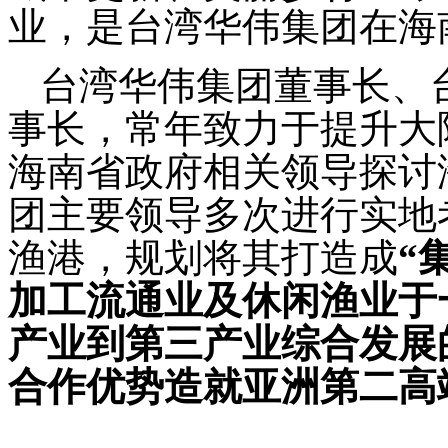
业，是台湾华伟集团在海
台湾华伟集团董事长、
事长，常年致力于提升大
海南省政府相关领导探讨
团主要领导多次进行实地
渔港，规划将其打造成
“
加工流通业及休闲渔业于
产业到第三产业综合发展
合作优势造就亚洲第二高