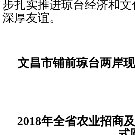
步扎实推进琼台经济和文
深厚友谊。
文昌市铺前琼台两岸现
2018
年全省农业招商
式