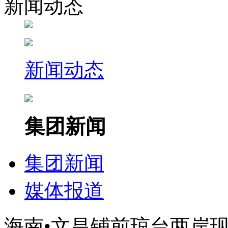
新闻动态
新闻动态
集团新闻
集团新闻
媒体报道
海南•文昌铺前琼台两岸