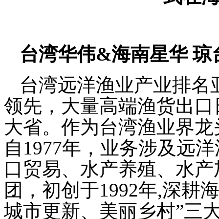
台湾华伟
&
海南星华 
台湾远洋渔业产业排名
领先，大量高端渔货出口
大省。作为台湾渔业界龙
自
1977
年，业务涉及远洋
口贸易、水产养殖、水产
团，初创于
1992
年
,
深耕
城市更新、美丽乡村
”
三