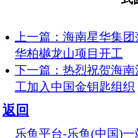
上一篇：海南星华集团
华柏樾龙山项目开工
下一篇：热烈祝贺海南
工加入中国金钥匙组织
返回
乐鱼平台-乐鱼(中国)