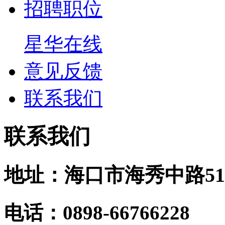
招聘职位
星华在线
意见反馈
联系我们
联系我们
地址：海口市海秀中路51
电话：0898-66766228