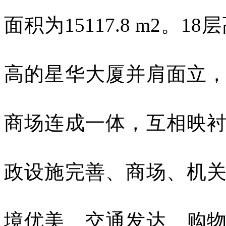
面积为15117.8 m2。
高的星华大厦并肩面立
商场连成一体，互相映
政设施完善、商场、机
境优美、交通发达、购