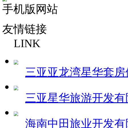
手机版网站
友情链接
LINK
三亚亚龙湾星华套房
三亚星华旅游开发有
海南中田旅业开发有