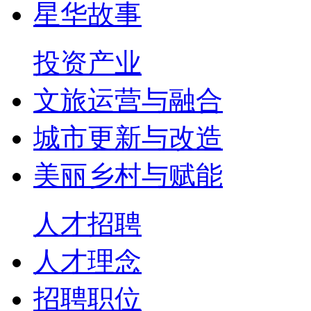
星华故事
投资产业
文旅运营与融合
城市更新与改造
美丽乡村与赋能
人才招聘
人才理念
招聘职位