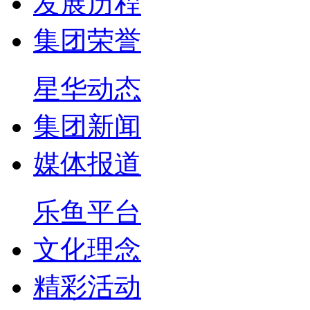
发展历程
集团荣誉
星华动态
集团新闻
媒体报道
乐鱼平台
文化理念
精彩活动