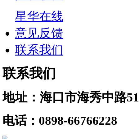
星华在线
意见反馈
联系我们
联系我们
地址：海口市海秀中路51
电话：0898-66766228