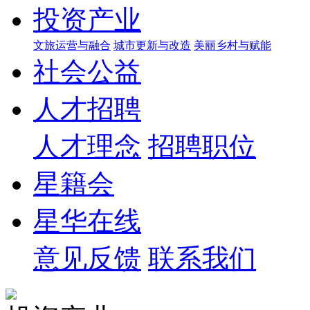
投资产业
文旅运营与融合
城市更新与改造
美丽乡村与赋能
社会公益
人才招聘
人才理念
招聘职位
星籍会
星华在线
意见反馈
联系我们